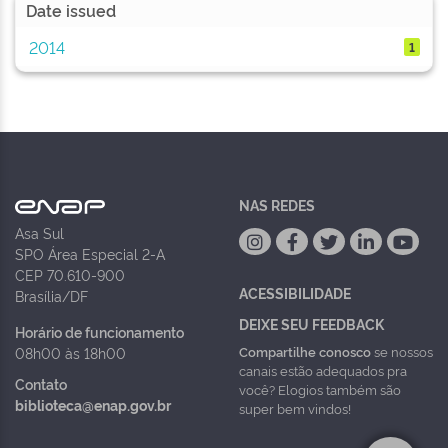
Date issued
2014
1
NAS REDES
Asa Sul
SPO Área Especial 2-A
CEP 70.610-900
ACESSIBILIDADE
Brasília/DF
DEIXE SEU FEEDBACK
Horário de funcionamento
Compartilhe conosco
se nossos
08h00 às 18h00
canais estão adequados pra
Contato
você? Elogios também são
biblioteca@enap.gov.br
super bem vindos!