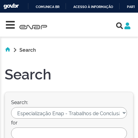
COMUNICA BR
ACESSO À INFORMAÇÃO
PARTI
Skip navigation
IR
PARA
O
CONTEÚDO
Search
Search
Search:
for