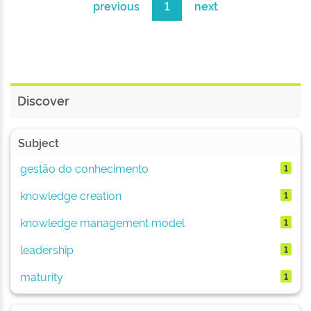
previous
1
next
Discover
Subject
gestão do conhecimento
1
knowledge creation
1
knowledge management model
1
leadership
1
maturity
1