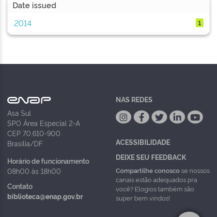
Date issued
2014
1
NAS REDES
Asa Sul
SPO Área Especial 2-A
CEP 70.610-900
ACESSIBILIDADE
Brasília/DF
DEIXE SEU FEEDBACK
Horário de funcionamento
Compartilhe conosco
se nossos
08h00 às 18h00
canais estão adequados pra
Contato
você? Elogios também são
biblioteca@enap.gov.br
super bem vindos!