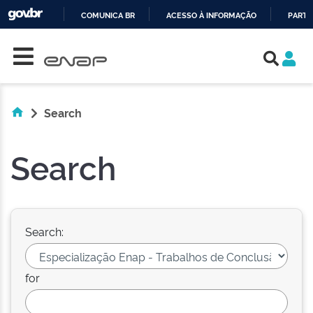
COMUNICA BR
ACESSO À INFORMAÇÃO
PARTI
Skip navigation
IR
PARA
O
CONTEÚDO
Search
Search
Search:
for