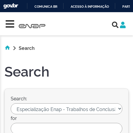
COMUNICA BR
ACESSO À INFORMAÇÃO
PARTI
Skip navigation
IR
PARA
O
CONTEÚDO
Search
Search
Search:
for