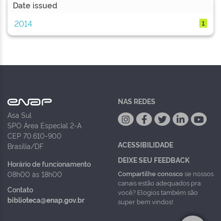
Date issued
2014
1
NAS REDES
Asa Sul
SPO Área Especial 2-A
CEP 70.610-900
ACESSIBILIDADE
Brasília/DF
DEIXE SEU FEEDBACK
Horário de funcionamento
Compartilhe conosco
se nossos
08h00 às 18h00
canais estão adequados pra
Contato
você? Elogios também são
biblioteca@enap.gov.br
super bem vindos!