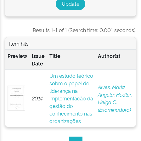
Results 1-1 of 1 (Search time: 0.001 seconds).
Item hits:
Preview
Issue
Title
Author(s)
Date
Um estudo teórico
sobre o papel de
Alves, Maria
liderança na
Angela
;
Hedler,
2014
implementação da
Helga C.
gestão do
(Examinadora)
conhecimento nas
organizações