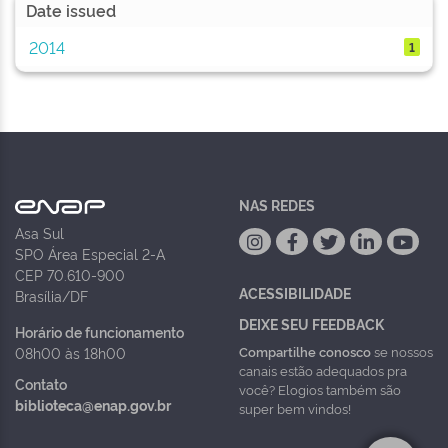
Date issued
2014
1
NAS REDES
Asa Sul
SPO Área Especial 2-A
CEP 70.610-900
ACESSIBILIDADE
Brasília/DF
DEIXE SEU FEEDBACK
Horário de funcionamento
Compartilhe conosco
se nossos
08h00 às 18h00
canais estão adequados pra
Contato
você? Elogios também são
biblioteca@enap.gov.br
super bem vindos!