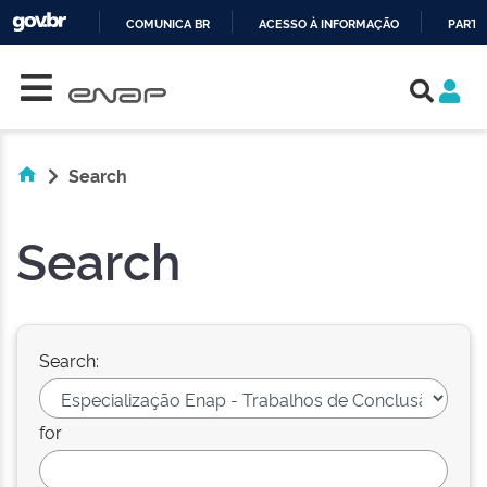
COMUNICA BR
ACESSO À INFORMAÇÃO
PARTI
Skip navigation
IR
PARA
O
CONTEÚDO
Search
Search
Search:
for