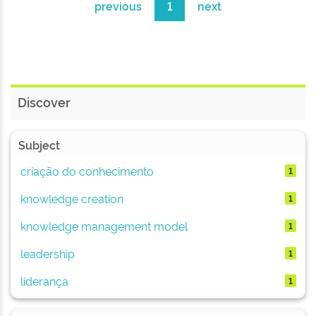
previous
1
next
Discover
Subject
criação do conhecimento
1
knowledge creation
1
knowledge management model
1
leadership
1
liderança
1