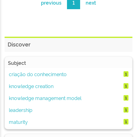
previous
1
next
Discover
Subject
criação do conhecimento
1
knowledge creation
1
knowledge management model
1
leadership
1
maturity
1