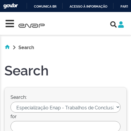
COMUNICA BR
ACESSO À INFORMAÇÃO
PARTI
Skip navigation
IR
PARA
O
CONTEÚDO
Search
Search
Search:
for