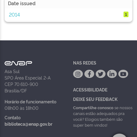
Date issued
2014
1
NAS REDES
Asa Sul
SPO Área Especial 2-A
CEP 70.610-900
ACESSIBILIDADE
Brasília/DF
DEIXE SEU FEEDBACK
Horário de funcionamento
Compartilhe conosco
se nossos
08h00 às 18h00
canais estão adequados pra
Contato
você? Elogios também são
biblioteca@enap.gov.br
super bem vindos!