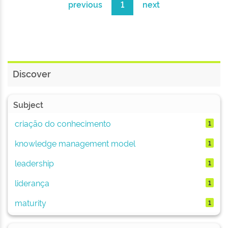
previous
1
next
Discover
Subject
criação do conhecimento
1
knowledge management model
1
leadership
1
liderança
1
maturity
1