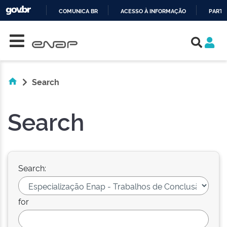
COMUNICA BR
ACESSO À INFORMAÇÃO
PARTI
Skip navigation
IR
PARA
O
CONTEÚDO
Search
Search
Search:
for