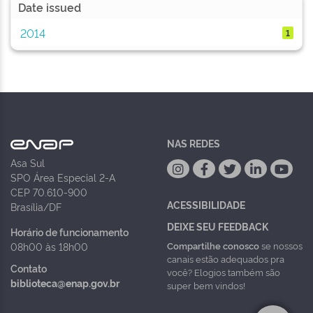
Date issued
2014
1
NAS REDES
Asa Sul
SPO Área Especial 2-A
CEP 70.610-900
ACESSIBILIDADE
Brasília/DF
DEIXE SEU FEEDBACK
Horário de funcionamento
Compartilhe conosco
se nossos
08h00 às 18h00
canais estão adequados pra
Contato
você? Elogios também são
biblioteca@enap.gov.br
super bem vindos!