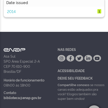
Date issued
2014
1
NAS REDES
Asa Sul
SPO Área Especial 2-A
CEP 70.610-900
ACESSIBILIDADE
Brasília/DF
DEIXE SEU FEEDBACK
Horário de funcionamento
Compartilhe conosco
se nossos
08h00 às 18h00
canais estão adequados pra
Contato
você? Elogios também são
biblioteca@enap.gov.br
super bem vindos!