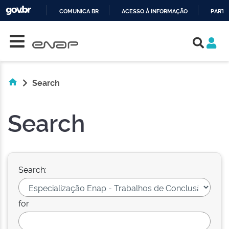
COMUNICA BR
ACESSO À INFORMAÇÃO
PARTI
Skip navigation
IR
PARA
O
CONTEÚDO
Search
Search
Search:
for