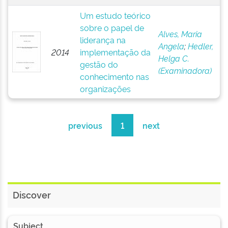
Um estudo teórico
sobre o papel de
Alves, Maria
liderança na
Angela
;
Hedler,
2014
implementação da
Helga C.
gestão do
(Examinadora)
conhecimento nas
organizações
previous
1
next
Discover
Subject