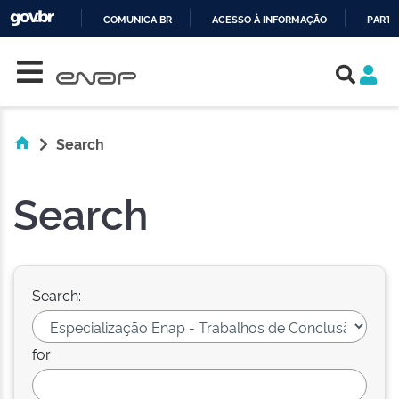
COMUNICA BR
ACESSO À INFORMAÇÃO
PARTI
Skip navigation
IR
PARA
O
CONTEÚDO
Search
Search
Search:
for