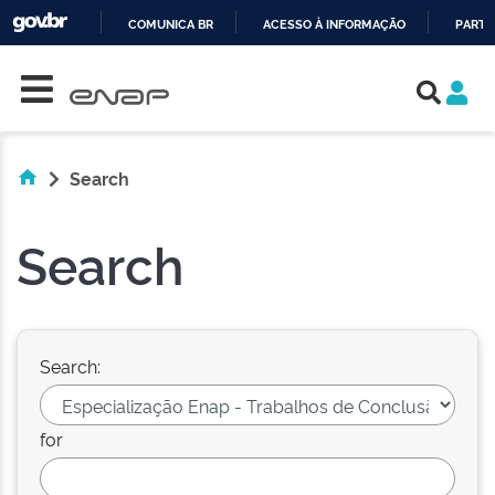
COMUNICA BR
ACESSO À INFORMAÇÃO
PARTI
Skip navigation
IR
PARA
O
CONTEÚDO
Search
Search
Search:
for