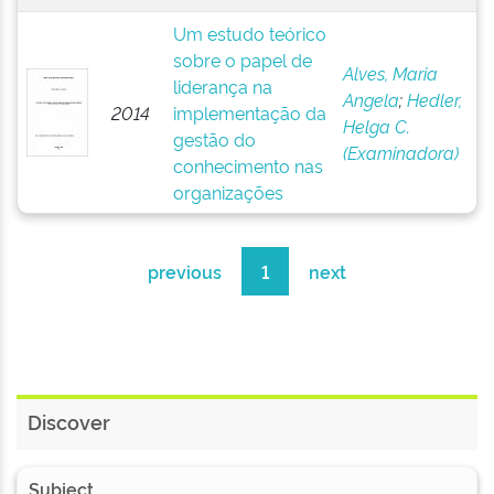
Um estudo teórico
sobre o papel de
Alves, Maria
liderança na
Angela
;
Hedler,
2014
implementação da
Helga C.
gestão do
(Examinadora)
conhecimento nas
organizações
previous
1
next
Discover
Subject