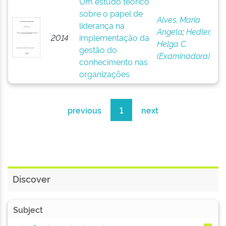
Um estudo teórico
sobre o papel de
Alves, Maria
liderança na
Angela
;
Hedler,
2014
implementação da
Helga C.
gestão do
(Examinadora)
conhecimento nas
organizações
previous
1
next
Discover
Subject