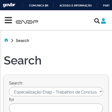
COMUNICA BR
ACESSO À INFORMAÇÃO
PARTI
Skip navigation
IR
PARA
O
CONTEÚDO
Search
Search
Search:
for