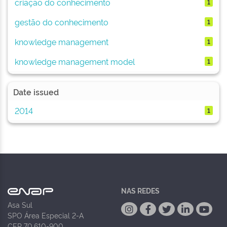
criação do conhecimento
1
gestão do conhecimento
1
knowledge management
1
knowledge management model
1
Date issued
2014
1
NAS REDES
Asa Sul
SPO Área Especial 2-A
CEP 70.610-900