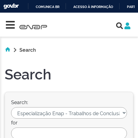
COMUNICA BR
ACESSO À INFORMAÇÃO
PARTI
Skip navigation
IR
PARA
O
CONTEÚDO
Search
Search
Search:
for