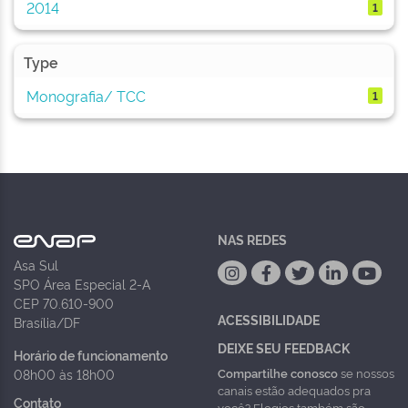
2014
1
Type
Monografia/ TCC
1
NAS REDES
Asa Sul
SPO Área Especial 2-A
CEP 70.610-900
ACESSIBILIDADE
Brasília/DF
DEIXE SEU FEEDBACK
Horário de funcionamento
Compartilhe conosco
se nossos
08h00 às 18h00
canais estão adequados pra
Contato
você? Elogios também são