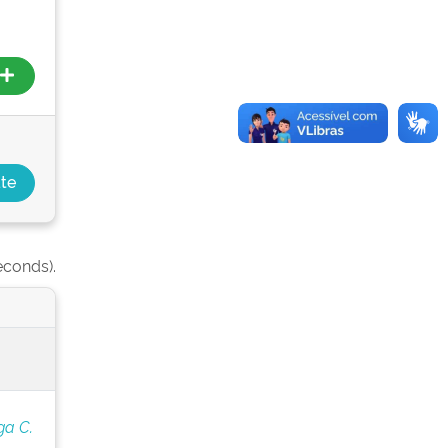
econds).
ga C.