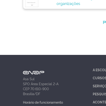
organizações
p
A ESCO
CURSO
Asa Sul
SPO Área Especial 2-A
SERVIÇ
CEP 70.610-900
Brasília/DF
PESQUI
ACONT
Horário de funcionamento