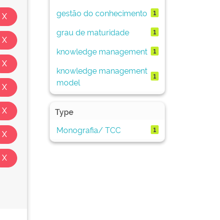
gestão do conhecimento
1
grau de maturidade
1
knowledge management
1
knowledge management
1
model
Type
Monografia/ TCC
1