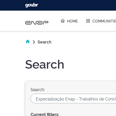
Skip navigation
HOME
COMMUNITI
Search
Search
Search:
Current filters: