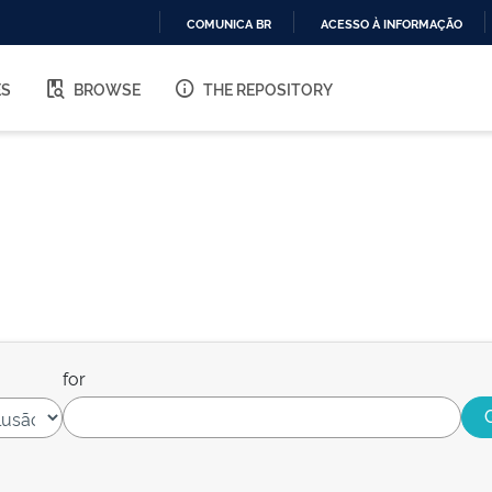
COMUNICA BR
ACESSO À INFORMAÇÃO
IR
PARA
ES
BROWSE
THE REPOSITORY
O
CONTEÚDO
for