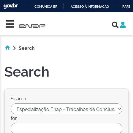
COMUNICA BR
ACESSO À INFORMAÇÃO
PARTI
Skip navigation
IR
PARA
O
CONTEÚDO
Search
Search
Search:
for