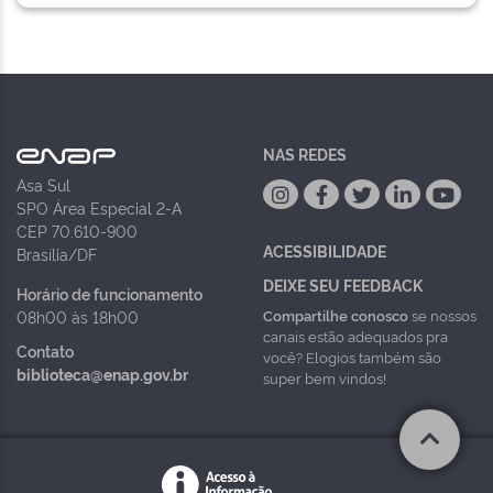
NAS REDES
Asa Sul
SPO Área Especial 2-A
CEP 70.610-900
ACESSIBILIDADE
Brasília/DF
DEIXE SEU FEEDBACK
Horário de funcionamento
Compartilhe conosco
se nossos
08h00 às 18h00
canais estão adequados pra
Contato
você? Elogios também são
biblioteca@enap.gov.br
super bem vindos!