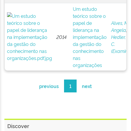
Um estudo
teórico sobre o
papel de
Alves, Ma
liderança na
Angela
;
2014
implementação
Hedler, H
da gestão do
C.
conhecimento
(Examina
nas
organizações
previous
1
next
Discover