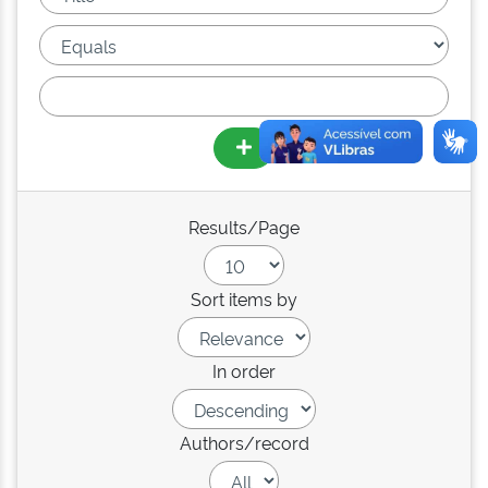
Results/Page
Sort items by
In order
Authors/record