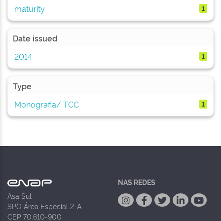
maturity
1
Date issued
2014
1
Type
Monografia/ TCC
1
NAS REDES
Asa Sul
SPO Área Especial 2-A
CEP 70.610-900