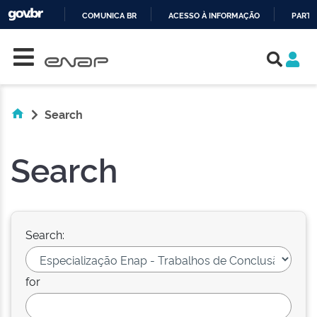
COMUNICA BR
ACESSO À INFORMAÇÃO
PARTI
Skip navigation
IR
PARA
O
CONTEÚDO
Search
Search
Search:
for