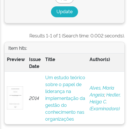
Results 1-1 of 1 (Search time: 0.002 seconds).
Item hits:
Preview
Issue
Title
Author(s)
Date
Um estudo teórico
sobre o papel de
Alves, Maria
liderança na
Angela
;
Hedler,
2014
implementação da
Helga C.
gestão do
(Examinadora)
conhecimento nas
organizações