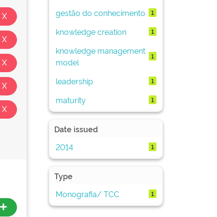
gestão do conhecimento
1
knowledge creation
1
knowledge management
1
model
leadership
1
maturity
1
Date issued
2014
1
Type
Monografia/ TCC
1