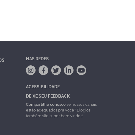
NAS REDES
OS
ACESSIBILIDADE
DEIXE SEU FEEDBACK
Compartilhe conosco
se nossos canais
estão adequados pra você? Elogios
também são super bem vindos!