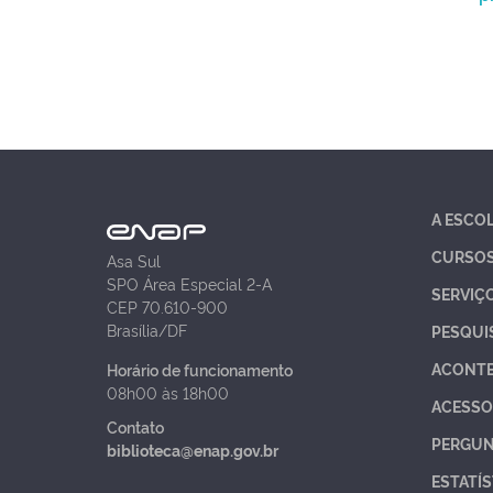
A ESCO
CURSO
Asa Sul
SPO Área Especial 2-A
SERVIÇ
CEP 70.610-900
Brasília/DF
PESQUI
ACONT
Horário de funcionamento
08h00 às 18h00
ACESSO
Contato
PERGUN
biblioteca@enap.gov.br
ESTATÍS