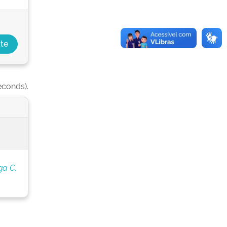
econds).
ga C.