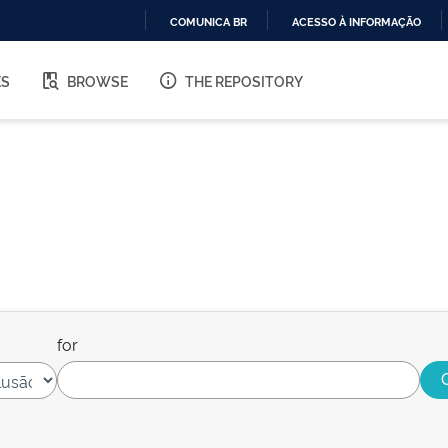
COMUNICA BR
ACESSO À INFORMAÇÃO
IR
PARA
ES
BROWSE
THE REPOSITORY
O
CONTEÚDO
for