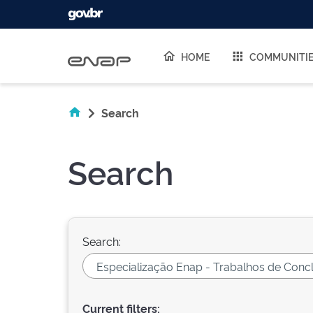
Skip navigation
HOME
COMMUNITI
Search
Search
Search:
Current filters: