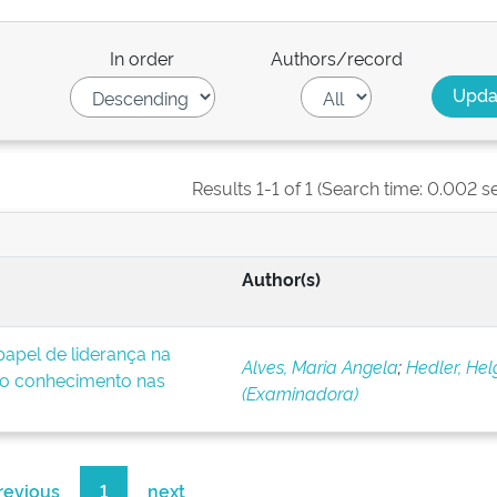
In order
Authors/record
Results 1-1 of 1 (Search time: 0.002 s
Author(s)
apel de liderança na
Alves, Maria Angela
;
Hedler, Hel
o conhecimento nas
(Examinadora)
revious
1
next