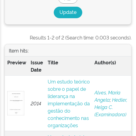
Results 1-2 of 2 (Search time: 0.003 seconds).
Item hits:
Preview
Issue
Title
Author(s)
Date
Um estudo teórico
sobre o papel de
Alves, Maria
liderança na
Angela
;
Hedler,
2014
implementação da
Helga C.
gestão do
(Examinadora)
conhecimento nas
organizações