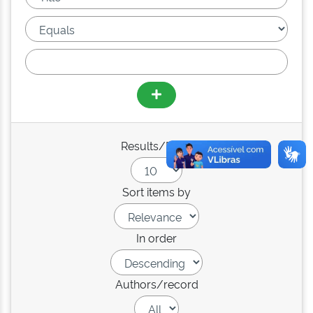
Results/Page
Sort items by
In order
Authors/record