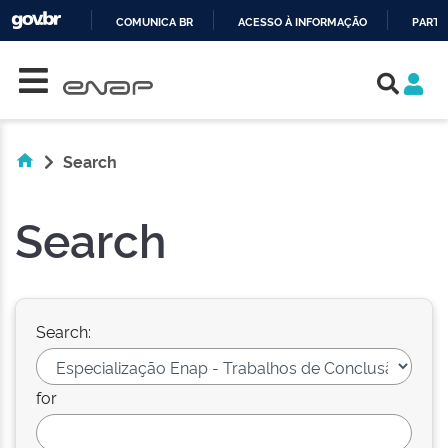
COMUNICA BR
ACESSO À INFORMAÇÃO
PARTI
Skip navigation
IR
PARA
O
CONTEÚDO
Search
Search
Search:
for