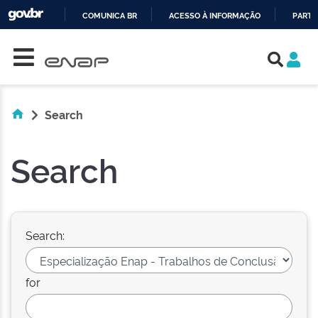
COMUNICA BR
ACESSO À INFORMAÇÃO
PARTI
Skip navigation
IR
PARA
O
CONTEÚDO
Search
Search
Search:
for