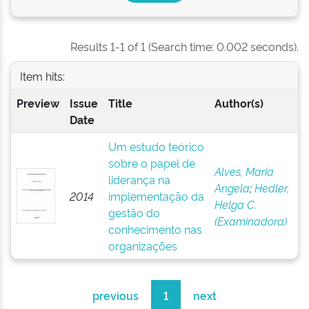
Results 1-1 of 1 (Search time: 0.002 seconds).
Item hits:
Preview
Issue
Title
Author(s)
Date
Um estudo teórico
sobre o papel de
Alves, Maria
liderança na
Angela
;
Hedler,
2014
implementação da
Helga C.
gestão do
(Examinadora)
conhecimento nas
organizações
previous
1
next