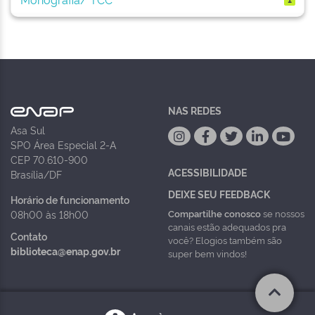
NAS REDES
Asa Sul
SPO Área Especial 2-A
CEP 70.610-900
ACESSIBILIDADE
Brasília/DF
DEIXE SEU FEEDBACK
Horário de funcionamento
Compartilhe conosco
se nossos
08h00 às 18h00
canais estão adequados pra
Contato
você? Elogios também são
biblioteca@enap.gov.br
super bem vindos!