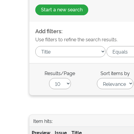
Start a new search
Add filters:
Use filters to refine the search results.
Results/Page
Sort items by
Item hits:
Preview
Issue
Title