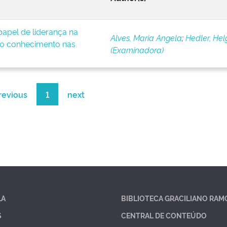
apel de liderança na
Alves, Maria Angela
;
Hedler, Hel
o conhecimento nas
(Examinadora)
revious
1
next
LA
BIBLIOTECA GRACILIANO RAM
S
CENTRAL DE CONTEÚDO