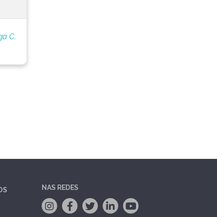
ga C.
NAS REDES
OS