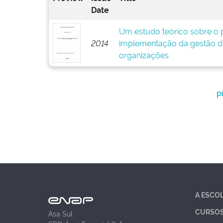
Date
Um estudo teórico sobre o p
2014
implementação da gestão d
organizações
p
A ESCO
CURSO
Asa Sul