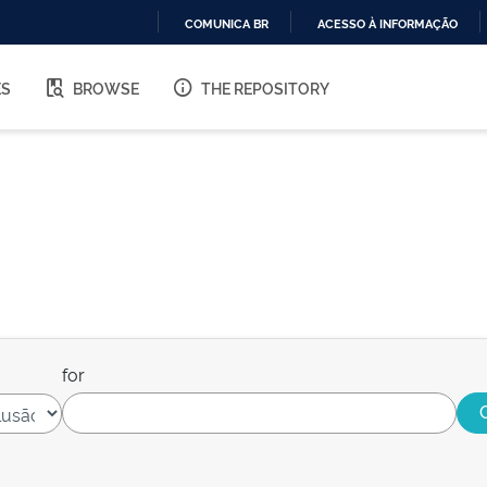
COMUNICA BR
ACESSO À INFORMAÇÃO
IR
PARA
ES
BROWSE
THE REPOSITORY
O
CONTEÚDO
for