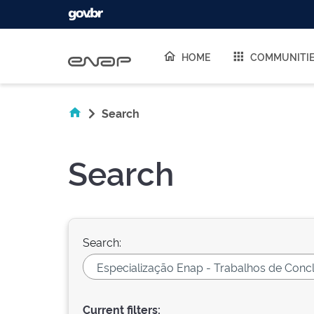
Skip navigation
HOME
COMMUNITI
Search
Search
Search:
Current filters: