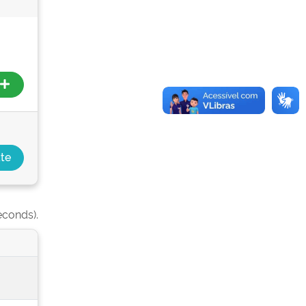
econds).