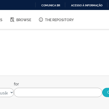
COMUNICA BR
ACESSO À INFORMAÇÃO
IR
PARA
ES
BROWSE
THE REPOSITORY
O
CONTEÚDO
for