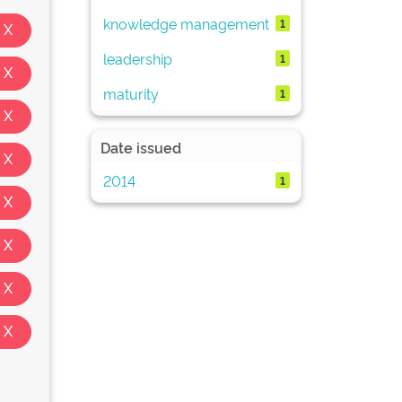
knowledge management
1
leadership
1
maturity
1
Date issued
2014
1