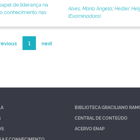
apel de liderança na
Alves, Maria Angela
;
Hedler, Hel
o conhecimento nas
(Examinadora)
revious
1
next
LA
BIBLIOTECA GRACILIANO RAM
S
CENTRAL DE CONTEÚDO
OS
ACERVO ENAP
SA E CONHECIMENTO