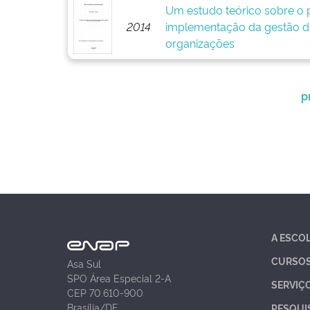
Um estudo teórico sobre o p
2014
implementação da gestão d
organizações
p
A ESCO
CURSO
Asa Sul
SPO Área Especial 2-A
SERVIÇ
CEP 70.610-900
Brasília/DF
PESQUI