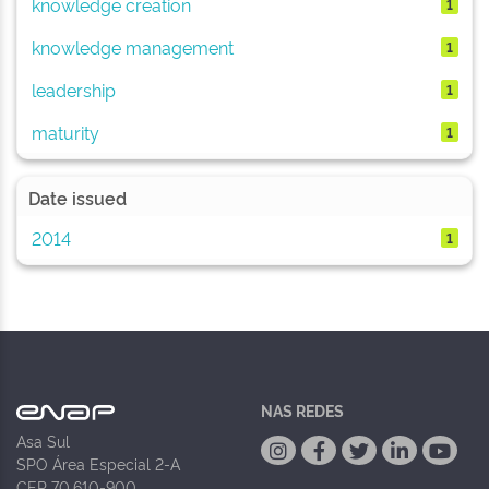
knowledge creation
1
knowledge management
1
leadership
1
maturity
1
Date issued
2014
1
NAS REDES
Asa Sul
SPO Área Especial 2-A
CEP 70.610-900