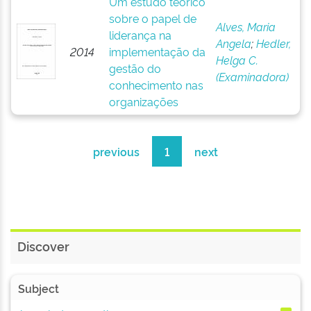
Um estudo teórico
sobre o papel de
Alves, Maria
liderança na
Angela
;
Hedler,
2014
implementação da
Helga C.
gestão do
(Examinadora)
conhecimento nas
organizações
previous
1
next
Discover
Subject