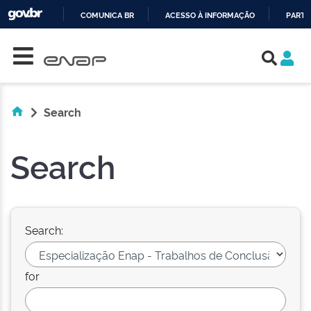
COMUNICA BR
ACESSO À INFORMAÇÃO
PARTI
Skip navigation
IR
PARA
O
CONTEÚDO
Search
Search
Search:
for