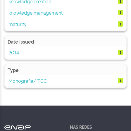
knowledge creation
1
knowledge management
1
maturity
1
Date issued
2014
1
Type
Monografia/ TCC
1
NAS REDES