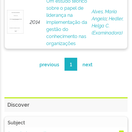
Um estudo teórico
sobre o papel de
Alves, Maria
liderança na
Angela
;
Hedler,
2014
implementação da
Helga C.
gestão do
(Examinadora)
conhecimento nas
organizações
previous
1
next
Discover
Subject