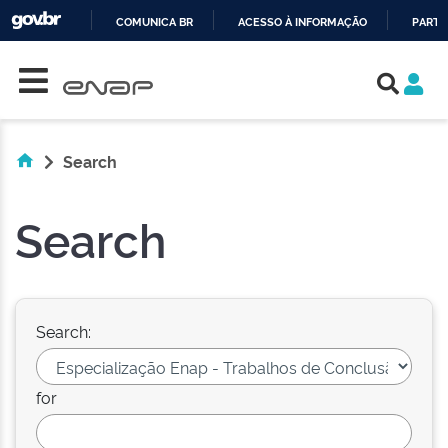
COMUNICA BR
ACESSO À INFORMAÇÃO
PARTI
Skip navigation
IR
PARA
O
CONTEÚDO
Search
Search
Search:
for