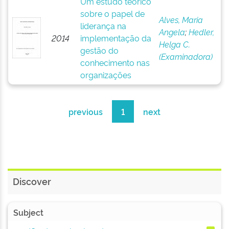
Um estudo teórico
sobre o papel de
Alves, Maria
liderança na
Angela
;
Hedler,
2014
implementação da
Helga C.
gestão do
(Examinadora)
conhecimento nas
organizações
previous
1
next
Discover
Subject