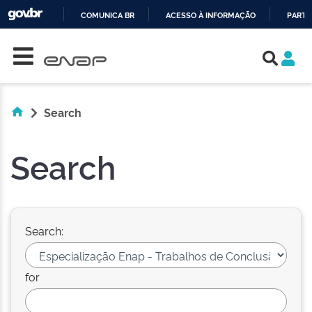
COMUNICA BR
ACESSO À INFORMAÇÃO
PARTI
Skip navigation
IR
PARA
O
CONTEÚDO
Search
Search
Search:
for