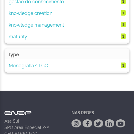
gestão do conhecimento
1
knowledge creation
1
knowledge management
1
maturity
1
Type
Monografia/ TCC
1
NAS REDES
Asa Sul
SPO Área Especial 2-A
CEP 70.610-900