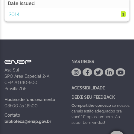
Date issued
2014
1
NAS REDES
Asa Sul
SPO Área Especial 2-A
CEP 70.610-900
ACESSIBILIDADE
Brasília/DF
DEIXE SEU FEEDBACK
Horário de funcionamento
Compartilhe conosco
se nossos
08h00 às 18h00
canais estão adequados pra
Contato
você? Elogios também são
biblioteca@enap.gov.br
super bem vindos!