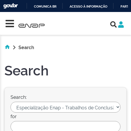
COMUNICA BR
ACESSO À INFORMAÇÃO
PARTI
Skip navigation
IR
PARA
O
CONTEÚDO
Search
Search
Search:
for