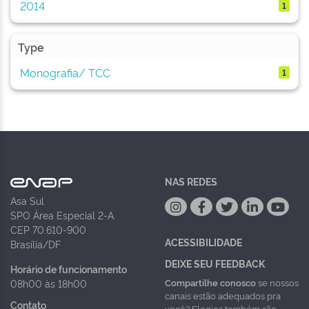
2014
1
Type
Monografia/ TCC
1
NAS REDES
Asa Sul
SPO Área Especial 2-A
CEP 70.610-900
ACESSIBILIDADE
Brasília/DF
DEIXE SEU FEEDBACK
Horário de funcionamento
Compartilhe conosco
se nossos
08h00 às 18h00
canais estão adequados pra
Contato
você? Elogios também são