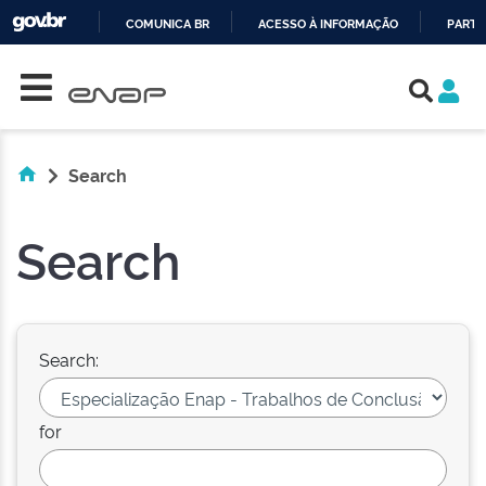
COMUNICA BR
ACESSO À INFORMAÇÃO
PARTI
Skip navigation
IR
PARA
O
CONTEÚDO
Search
Search
Search:
for