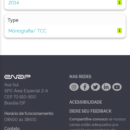
2014
1
Type
Monografia/ TCC
1
NAS REDES
Asa Sul
SPO Área Especial 2-A
CEP 70.610-900
ACESSIBILIDADE
Brasília/DF
DEIXE SEU FEEDBACK
Horário de funcionamento
Compartilhe conosco
se nossos
08h00 às 18h00
canais estão adequados pra
Contato
você? Elogios também são