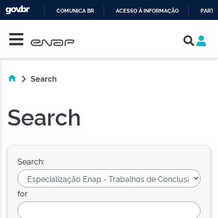
COMUNICA BR
ACESSO À INFORMAÇÃO
PARTI
Skip navigation
IR
PARA
O
CONTEÚDO
Search
Search
Search:
for