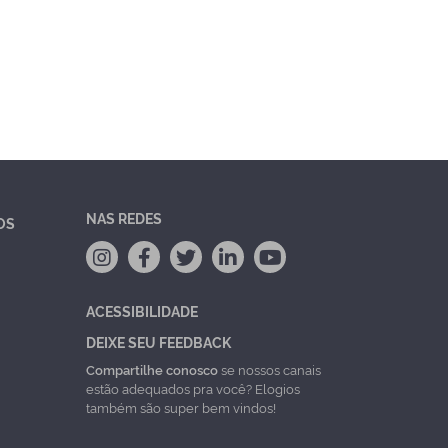
NAS REDES
OS
ACESSIBILIDADE
DEIXE SEU FEEDBACK
Compartilhe conosco
se nossos canais
estão adequados pra você? Elogios
também são super bem vindos!