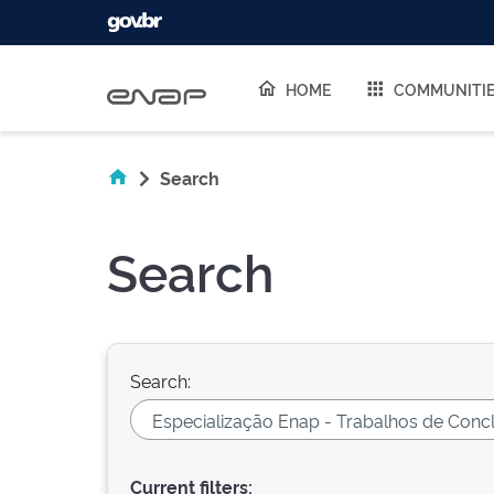
Skip navigation
HOME
COMMUNITI
Search
Search
Search:
Current filters: