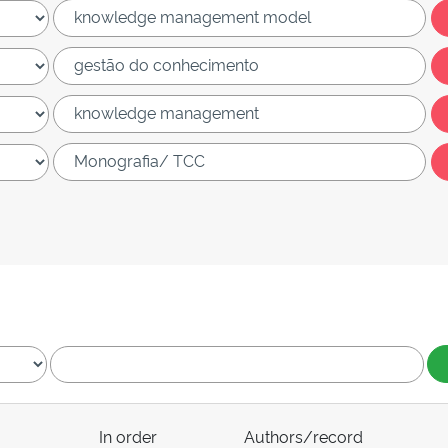
In order
Authors/record