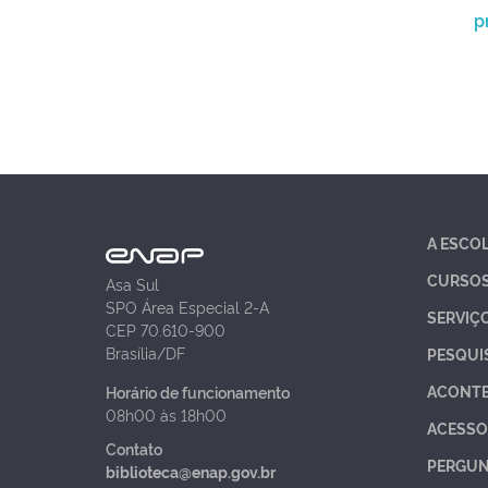
p
A ESCO
CURSO
Asa Sul
SPO Área Especial 2-A
SERVIÇ
CEP 70.610-900
Brasília/DF
PESQUI
ACONT
Horário de funcionamento
08h00 às 18h00
ACESSO
Contato
PERGUN
biblioteca@enap.gov.br