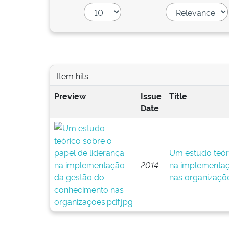
Item hits:
Preview
Issue
Title
Date
Um estudo teóri
2014
na implementaç
nas organizaçõ