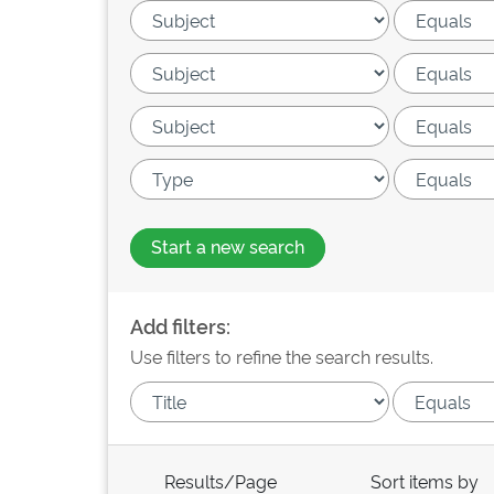
Start a new search
Add filters:
Use filters to refine the search results.
Results/Page
Sort items by