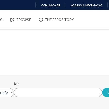
COMUNICA BR
ACESSO À INFORMAÇÃO
IR
PARA
ES
BROWSE
THE REPOSITORY
O
CONTEÚDO
for