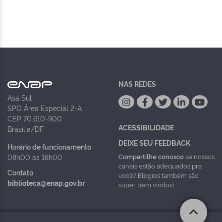
NAS REDES
Asa Sul
SPO Área Especial 2-A
CEP 70.610-900
ACESSIBILIDADE
Brasília/DF
DEIXE SEU FEEDBACK
Horário de funcionamento
Compartilhe conosco
se nossos
08h00 às 18h00
canais estão adequados pra
Contato
você? Elogios também são
biblioteca@enap.gov.br
super bem vindos!