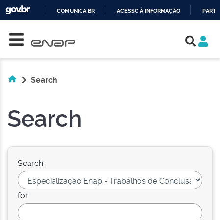
COMUNICA BR
ACESSO À INFORMAÇÃO
PARTI
Skip navigation
IR
PARA
O
CONTEÚDO
Search
Search
Search:
for