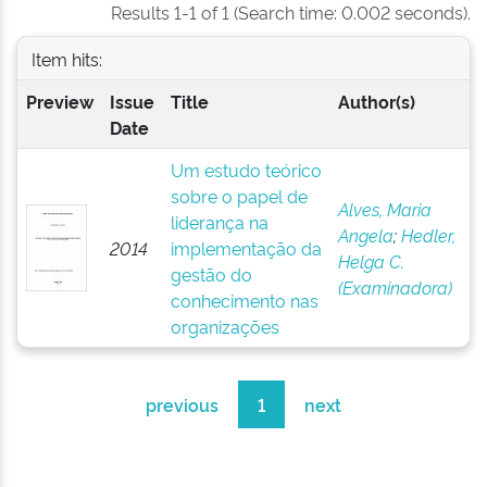
Results 1-1 of 1 (Search time: 0.002 seconds).
Item hits:
Preview
Issue
Title
Author(s)
Date
Um estudo teórico
sobre o papel de
Alves, Maria
liderança na
Angela
;
Hedler,
2014
implementação da
Helga C.
gestão do
(Examinadora)
conhecimento nas
organizações
previous
1
next