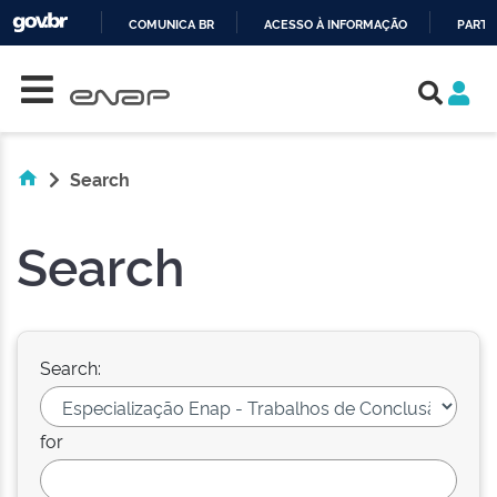
COMUNICA BR
ACESSO À INFORMAÇÃO
PARTI
Skip navigation
IR
PARA
O
CONTEÚDO
Search
Search
Search:
for