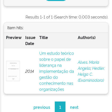
Results 1-1 of 1 (Search time: 0.003 seconds).
Item hits:
Preview
Issue
Title
Author(s)
Date
Um estudo teórico
sobre o papel de
Alves, Maria
liderança na
Angela
;
Hedler,
2014
implementação da
Helga C.
gestão do
(Examinadora)
conhecimento nas
organizações
previous
1
next