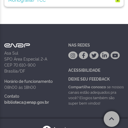
NAS REDES
Asa Sul
SPO Área Especial 2-A
CEP 70.610-900
ACESSIBILIDADE
Brasília/DF
DEIXE SEU FEEDBACK
Horário de funcionamento
Compartilhe conosco
se nossos
08h00 às 18h00
canais estão adequados pra
Contato
você? Elogios também são
biblioteca@enap.gov.br
super bem vindos!