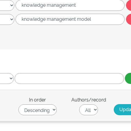
In order
Authors/record