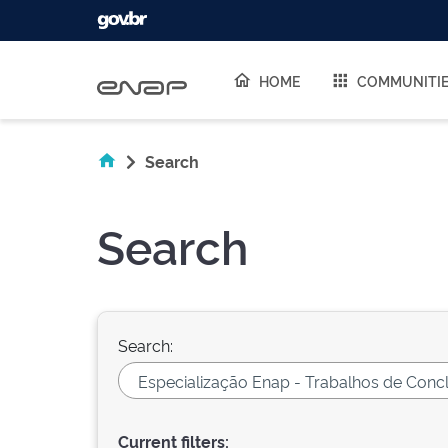
Skip navigation
HOME
COMMUNITI
Search
Search
Search:
Current filters: