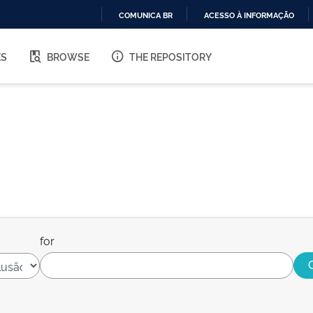
COMUNICA BR
ACESSO À INFORMAÇÃO
IR
PARA
ES
BROWSE
THE REPOSITORY
O
CONTEÚDO
for