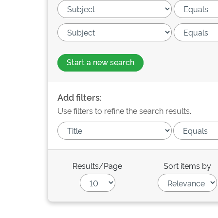
Start a new search
Add filters:
Use filters to refine the search results.
Results/Page
Sort items by