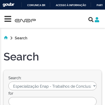
COMUNICA BR
ACESSO À INFORMAÇÃO
PARTI
Skip navigation
IR
PARA
O
CONTEÚDO
Search
Search
Search:
for