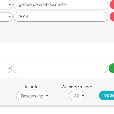
In order
Authors/record