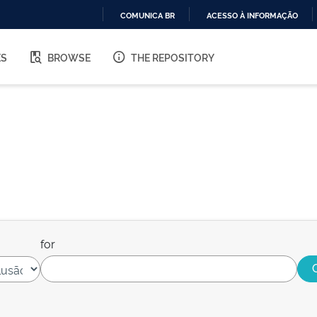
COMUNICA BR
ACESSO À INFORMAÇÃO
IR
PARA
ES
BROWSE
THE REPOSITORY
O
CONTEÚDO
for