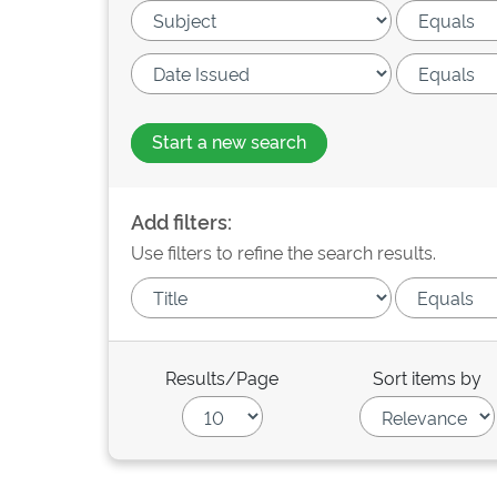
Start a new search
Add filters:
Use filters to refine the search results.
Results/Page
Sort items by