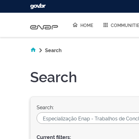
Skip navigation
HOME
COMMUNITI
Search
Search
Search:
Current filters: