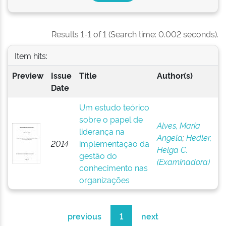
Results 1-1 of 1 (Search time: 0.002 seconds).
Item hits:
Preview
Issue
Title
Author(s)
Date
Um estudo teórico
sobre o papel de
Alves, Maria
liderança na
Angela
;
Hedler,
2014
implementação da
Helga C.
gestão do
(Examinadora)
conhecimento nas
organizações
previous
1
next