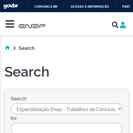
COMUNICA BR
ACESSO À INFORMAÇÃO
PARTI
Skip navigation
IR
PARA
O
CONTEÚDO
Search
Search
Search:
for