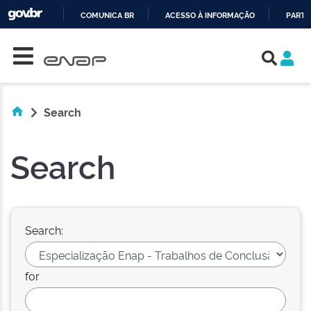
COMUNICA BR
ACESSO À INFORMAÇÃO
PARTI
Skip navigation
IR
PARA
O
CONTEÚDO
Search
Search
Search:
for