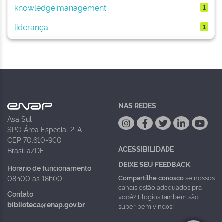
knowledge management
1
liderança
1
NAS REDES
Asa Sul
SPO Área Especial 2-A
CEP 70.610-900
ACESSIBILIDADE
Brasília/DF
DEIXE SEU FEEDBACK
Horário de funcionamento
Compartilhe conosco
se nossos
08h00 às 18h00
canais estão adequados pra
Contato
você? Elogios também são
biblioteca@enap.gov.br
super bem vindos!