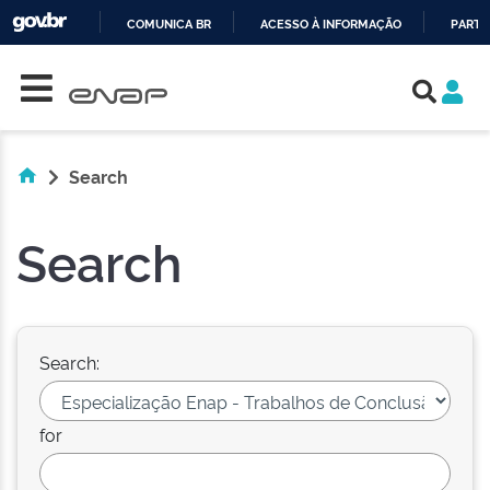
COMUNICA BR
ACESSO À INFORMAÇÃO
PARTI
Skip navigation
IR
PARA
O
CONTEÚDO
Search
Search
Search:
for