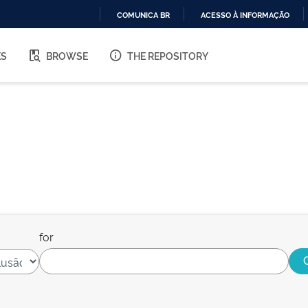
COMUNICA BR
ACESSO À INFORMAÇÃO
IR
PARA
ES
BROWSE
THE REPOSITORY
O
CONTEÚDO
for