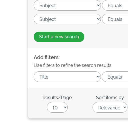
Start a new search
Add filters:
Use filters to refine the search results.
Results/Page
Sort items by