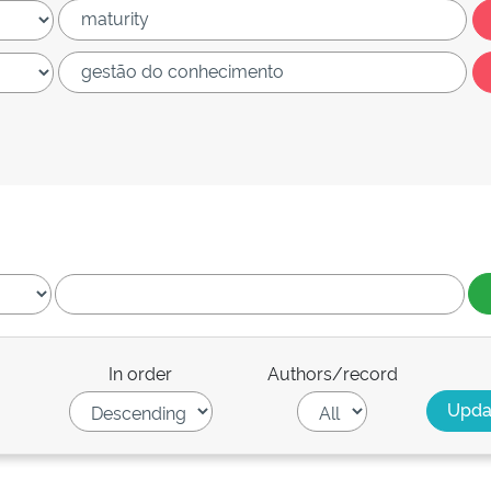
In order
Authors/record