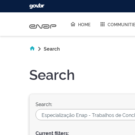
Skip navigation
HOME
COMMUNITI
Search
Search
Search:
Current filters: