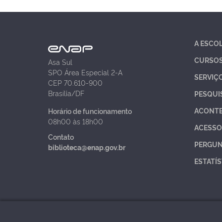
A ESCO
CURSO
Asa Sul
SPO Área Especial 2-A
SERVIÇ
CEP 70.610-900
Brasília/DF
PESQUI
ACONT
Horário de funcionamento
08h00 às 18h00
ACESSO
Contato
PERGUN
biblioteca@enap.gov.br
ESTATÍS