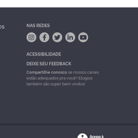
NAS REDES
OS
ACESSIBILIDADE
DEIXE SEU FEEDBACK
Compartilhe conosco
se nossos canais
estão adequados pra você? Elogios
também são super bem vindos!