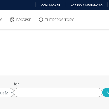
COMUNICA BR
ACESSO À INFORMAÇÃO
IR
PARA
ES
BROWSE
THE REPOSITORY
O
CONTEÚDO
for