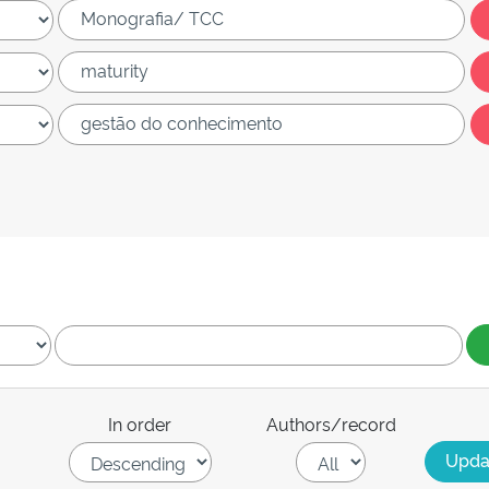
In order
Authors/record