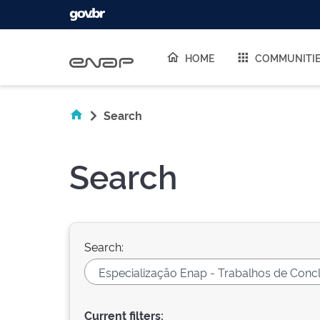
Skip navigation
HOME
COMMUNITI
Search
Search
Search:
Current filters: