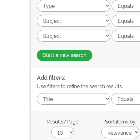
Start a new search
Add filters:
Use filters to refine the search results.
Results/Page
Sort items by