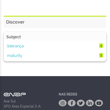
Discover
Subject
liderança
1
maturity
1
NAS REDES
Asa Sul
SPO Área Especial 2-A