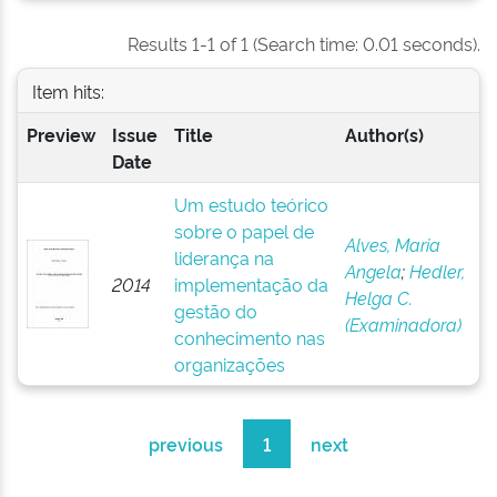
Results 1-1 of 1 (Search time: 0.01 seconds).
Item hits:
Preview
Issue
Title
Author(s)
Date
Um estudo teórico
sobre o papel de
Alves, Maria
liderança na
Angela
;
Hedler,
2014
implementação da
Helga C.
gestão do
(Examinadora)
conhecimento nas
organizações
previous
1
next