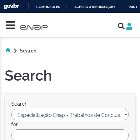
COMUNICA BR
ACESSO À INFORMAÇÃO
PARTI
Skip navigation
IR
PARA
O
CONTEÚDO
Search
Search
Search:
for