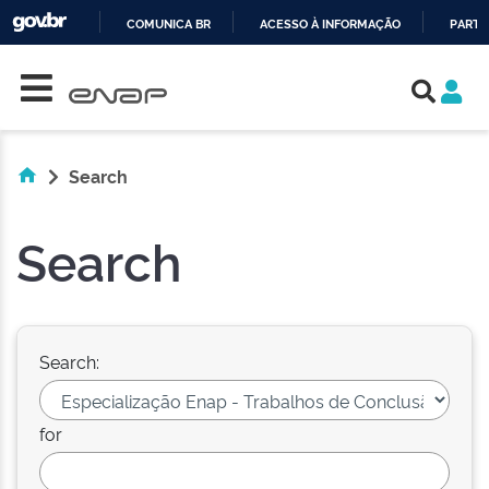
COMUNICA BR
ACESSO À INFORMAÇÃO
PARTI
Skip navigation
IR
PARA
O
CONTEÚDO
Search
Search
Search:
for