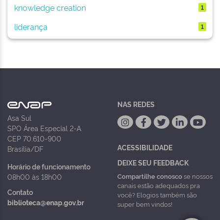
knowledge creation
1
liderança
1
NAS REDES
Asa Sul
SPO Área Especial 2-A
CEP 70.610-900
ACESSIBILIDADE
Brasília/DF
DEIXE SEU FEEDBACK
Horário de funcionamento
Compartilhe conosco
se nossos
08h00 às 18h00
canais estão adequados pra
Contato
você? Elogios também são
biblioteca@enap.gov.br
super bem vindos!