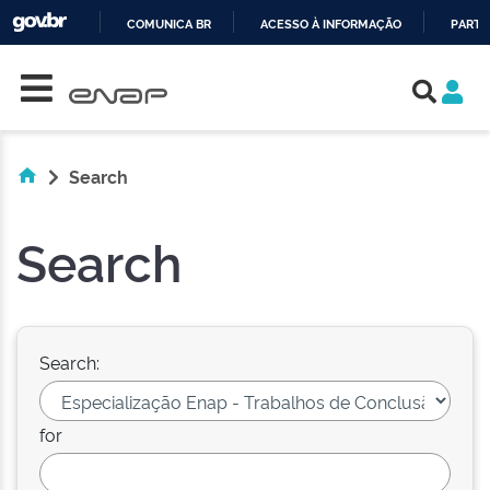
COMUNICA BR
ACESSO À INFORMAÇÃO
PARTI
Skip navigation
IR
PARA
O
CONTEÚDO
Search
Search
Search:
for