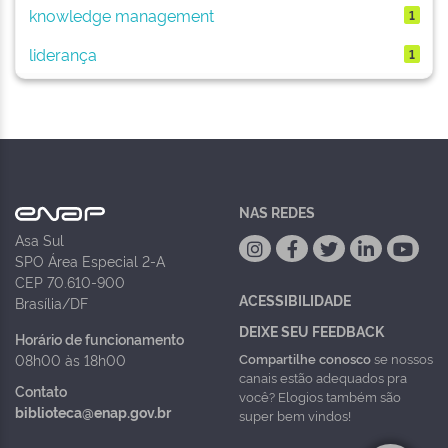
knowledge management
1
liderança
1
NAS REDES
Asa Sul
SPO Área Especial 2-A
CEP 70.610-900
ACESSIBILIDADE
Brasília/DF
DEIXE SEU FEEDBACK
Horário de funcionamento
Compartilhe conosco
se nossos
08h00 às 18h00
canais estão adequados pra
Contato
você? Elogios também são
biblioteca@enap.gov.br
super bem vindos!