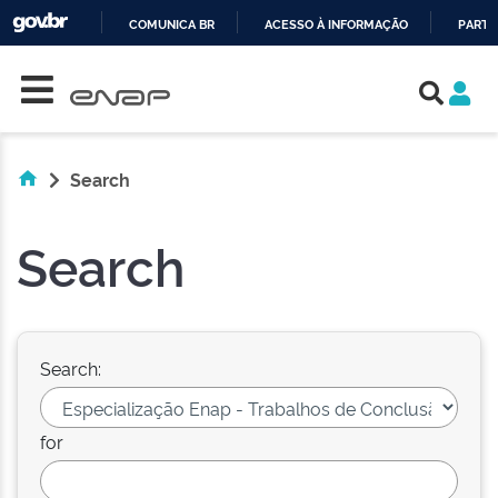
COMUNICA BR
ACESSO À INFORMAÇÃO
PARTI
Skip navigation
IR
PARA
O
CONTEÚDO
Search
Search
Search:
for