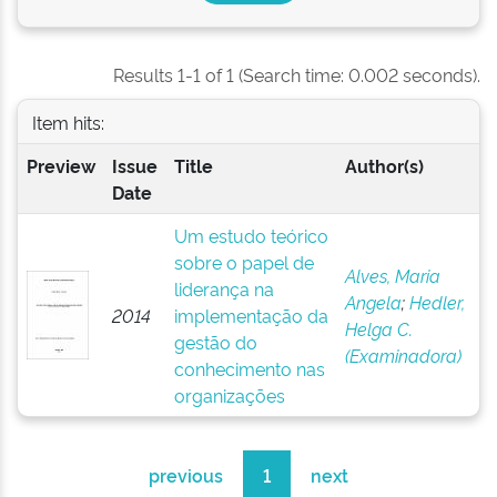
Results 1-1 of 1 (Search time: 0.002 seconds).
Item hits:
Preview
Issue
Title
Author(s)
Date
Um estudo teórico
sobre o papel de
Alves, Maria
liderança na
Angela
;
Hedler,
2014
implementação da
Helga C.
gestão do
(Examinadora)
conhecimento nas
organizações
previous
1
next