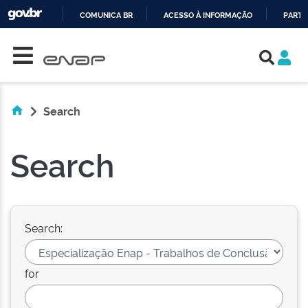
COMUNICA BR
ACESSO À INFORMAÇÃO
PARTI
Skip navigation
IR
PARA
O
CONTEÚDO
Search
Search
Search:
for