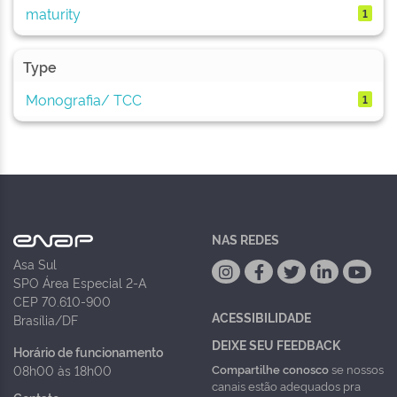
maturity
1
Type
Monografia/ TCC
1
NAS REDES
Asa Sul
SPO Área Especial 2-A
CEP 70.610-900
ACESSIBILIDADE
Brasília/DF
DEIXE SEU FEEDBACK
Horário de funcionamento
Compartilhe conosco
se nossos
08h00 às 18h00
canais estão adequados pra