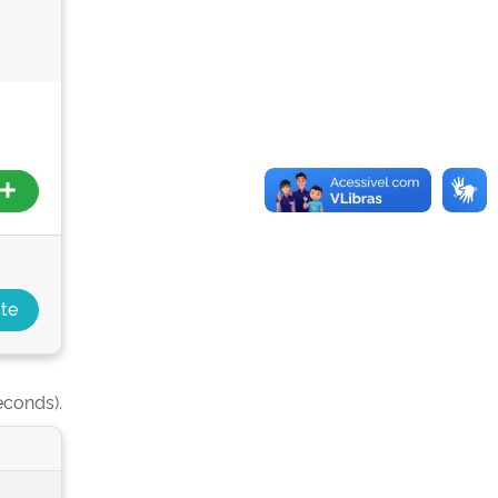
econds).