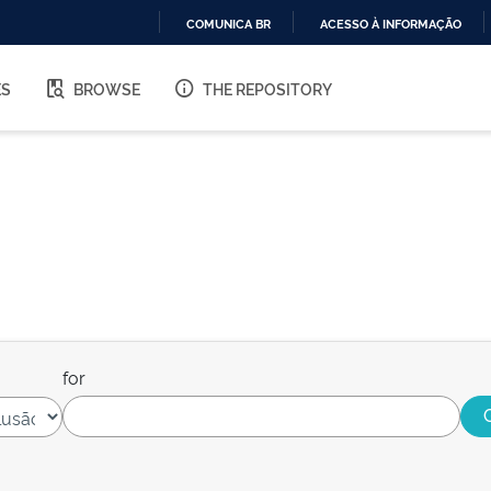
COMUNICA BR
ACESSO À INFORMAÇÃO
IR
PARA
ES
BROWSE
THE REPOSITORY
O
CONTEÚDO
for