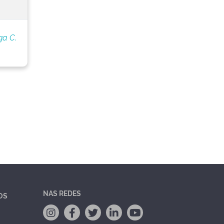
ga C.
NAS REDES
OS