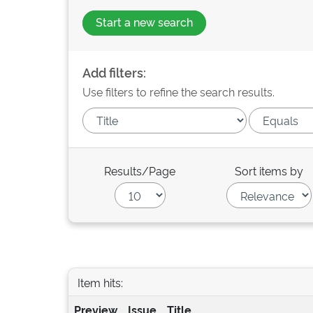
Start a new search
Add filters:
Use filters to refine the search results.
Results/Page
Sort items by
Item hits:
Preview
Issue
Title