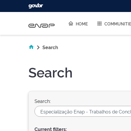
Skip navigation
HOME
COMMUNITI
Search
Search
Search:
Current filters: