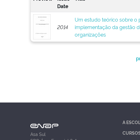
Date
Um estudo teórico sobre o p
2014
implementação da gestão d
organizações
p
A ESCO
CURSO
Asa Sul