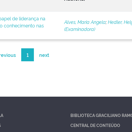
apel de liderança na
Alves, Maria Angela
;
Hedler, Hel
o conhecimento nas
(Examinadora)
revious
1
next
LA
BIBLIOTECA GRACILIANO RAM
S
CENTRAL DE CONTEÚDO