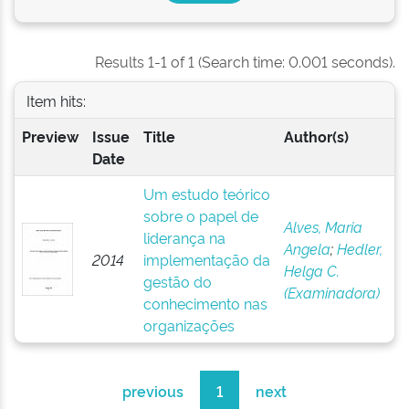
Results 1-1 of 1 (Search time: 0.001 seconds).
Item hits:
Preview
Issue
Title
Author(s)
Date
Um estudo teórico
sobre o papel de
Alves, Maria
liderança na
Angela
;
Hedler,
2014
implementação da
Helga C.
gestão do
(Examinadora)
conhecimento nas
organizações
previous
1
next