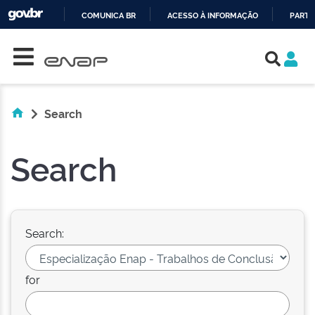
COMUNICA BR
ACESSO À INFORMAÇÃO
PARTI
Skip navigation
IR
PARA
O
CONTEÚDO
Search
Search
Search:
for