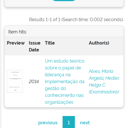
Results 1-1 of 1 (Search time: 0.002 seconds).
Item hits:
Preview
Issue
Title
Author(s)
Date
Um estudo teórico
sobre o papel de
Alves, Maria
liderança na
Angela
;
Hedler,
2014
implementação da
Helga C.
gestão do
(Examinadora)
conhecimento nas
organizações
previous
1
next