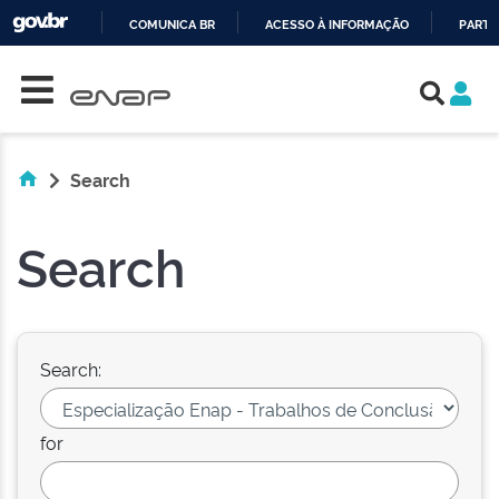
COMUNICA BR
ACESSO À INFORMAÇÃO
PARTI
Skip navigation
IR
PARA
O
CONTEÚDO
Search
Search
Search:
for