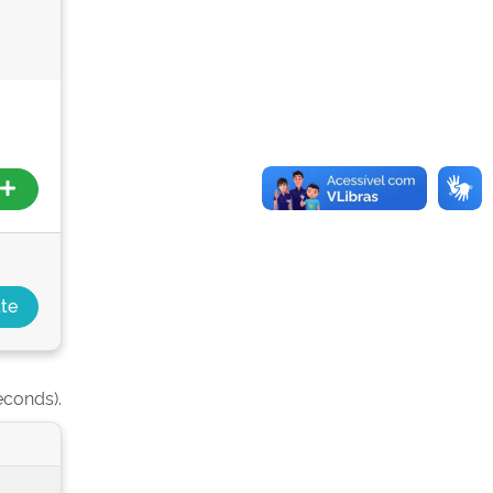
econds).