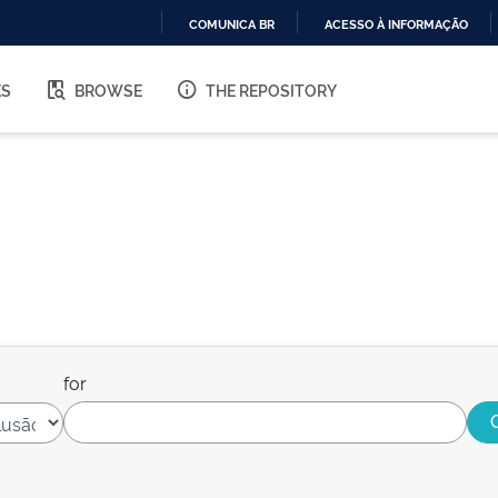
COMUNICA BR
ACESSO À INFORMAÇÃO
IR
PARA
ES
BROWSE
THE REPOSITORY
O
CONTEÚDO
for