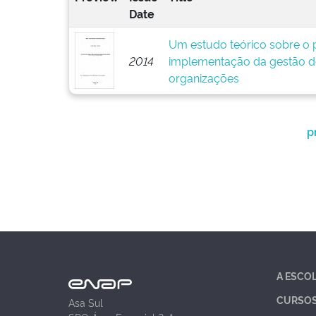
Date
Um estudo teórico sobre o p
2014
implementação da gestão d
organizações
p
A ESCO
CURSO
Asa Sul