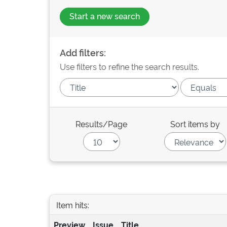
Start a new search
Add filters:
Use filters to refine the search results.
Results/Page
Sort items by
Item hits:
Preview
Issue
Title