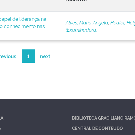
apel de liderança na
Alves, Maria Angela
;
Hedler, Hel
o conhecimento nas
(Examinadora)
revious
1
next
LA
BIBLIOTECA GRACILIANO RAM
S
CENTRAL DE CONTEÚDO