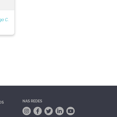
ga C.
NAS REDES
OS