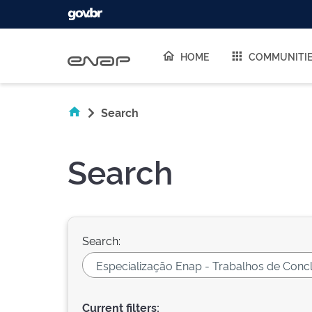
Skip navigation
HOME
COMMUNITI
Search
Search
Search:
Current filters: