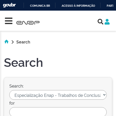
COMUNICA BR
ACESSO À INFORMAÇÃO
PARTI
Skip navigation
IR
PARA
O
CONTEÚDO
Search
Search
Search:
for