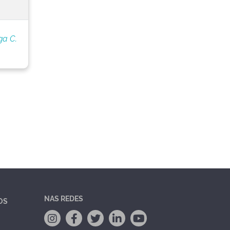
ga C.
NAS REDES
OS