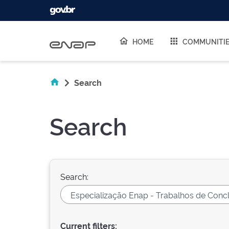
Skip navigation
HOME
COMMUNITI
Search
Search
Search:
Current filters: