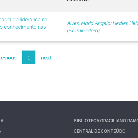
apel de liderança na
Alves, Maria Angela
;
Hedler, Hel
o conhecimento nas
(Examinadora)
revious
1
next
LA
BIBLIOTECA GRACILIANO RAM
S
CENTRAL DE CONTEÚDO