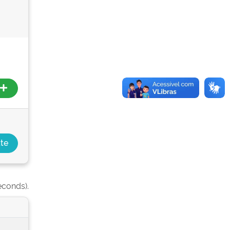
econds).