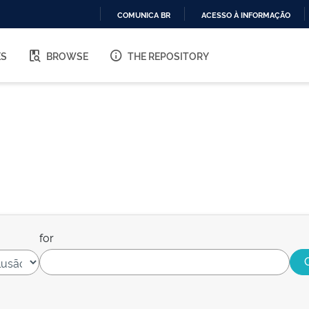
COMUNICA BR
ACESSO À INFORMAÇÃO
IR
PARA
ES
BROWSE
THE REPOSITORY
O
CONTEÚDO
for