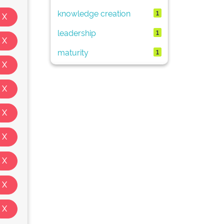
knowledge creation
1
leadership
1
maturity
1