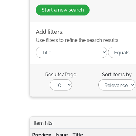
Start a new search
Add filters:
Use filters to refine the search results.
Results/Page
Sort items by
Item hits:
Preview
Issue
Title