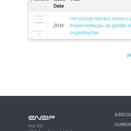
Date
Um estudo teórico sobre o p
2014
implementação da gestão d
organizações
p
A ESCO
CURSO
Asa Sul