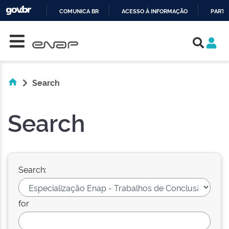
COMUNICA BR
ACESSO À INFORMAÇÃO
PARTI
Skip navigation
IR
PARA
O
CONTEÚDO
Search
Search
Search:
for