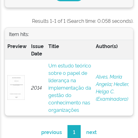
Results 1-1 of 1 (Search time: 0.058 seconds).
Item hits:
Preview
Issue
Title
Author(s)
Date
Um estudo teórico
sobre o papel de
Alves, Maria
liderança na
Angela
;
Hedler,
2014
implementação da
Helga C.
gestão do
(Examinadora)
conhecimento nas
organizações
previous
1
next