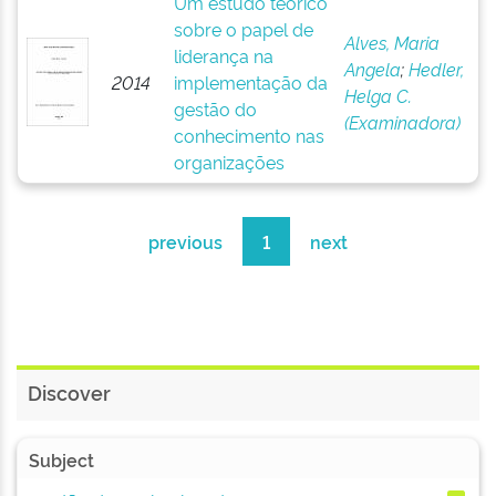
Um estudo teórico
sobre o papel de
Alves, Maria
liderança na
Angela
;
Hedler,
2014
implementação da
Helga C.
gestão do
(Examinadora)
conhecimento nas
organizações
previous
1
next
Discover
Subject