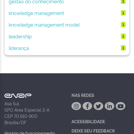
gestão do conhecimento
1
knowledge management
1
knowledge management model
1
leadership
1
liderança
1
NAS REDES
Asa Sul
SPO Área Especial 2-A
CEP 70.610-900
ACESSIBILIDADE
Brasília/DF
DEIXE SEU FEEDBACK
Horário de funcionamento