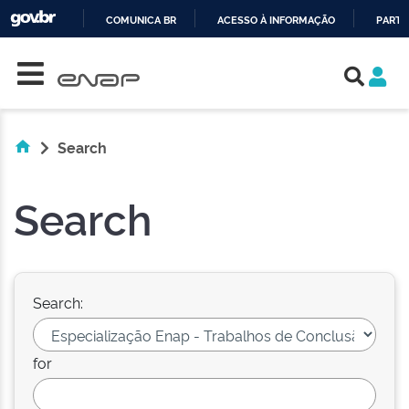
COMUNICA BR
ACESSO À INFORMAÇÃO
PARTI
Skip navigation
IR
PARA
O
CONTEÚDO
Search
Search
Search:
for