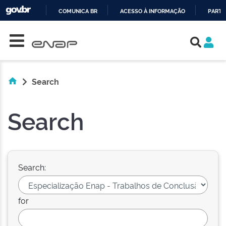
COMUNICA BR
ACESSO À INFORMAÇÃO
PARTI
Skip navigation
IR
PARA
O
CONTEÚDO
Search
Search
Search:
for