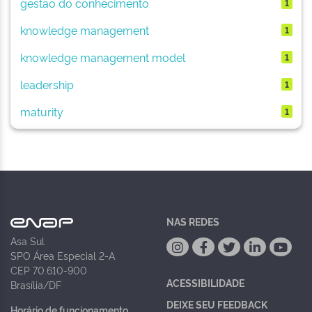
gestão do conhecimento
1
knowledge management
1
knowledge management model
1
leadership
1
maturity
1
NAS REDES
Asa Sul
SPO Área Especial 2-A
CEP 70.610-900
ACESSIBILIDADE
Brasília/DF
DEIXE SEU FEEDBACK
Horário de funcionamento