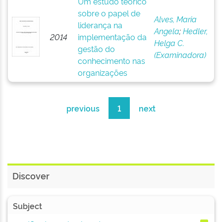
Um estudo teórico
sobre o papel de
Alves, Maria
liderança na
Angela
;
Hedler,
2014
implementação da
Helga C.
gestão do
(Examinadora)
conhecimento nas
organizações
previous
1
next
Discover
Subject